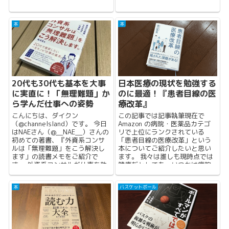
版）」を読んでみたので、その
感想を。 ...
本
本
20代も30代も基本を大事
日本医療の現状を勉強する
に実直に！「無理難題」か
のに最適！『患者目線の医
ら学んだ仕事への姿勢
療改革』
こんにちは、ダイクン
この記事では記事執筆現在で
（@channelsland）です。 今日
Amazon の病院・医薬品カテゴ
はNAEさん（@__NAE__）さんの
リで上位にランクされている
初めての著書、『外資系コンサ
「患者目線の医療改革」という
ルは「無理難題」をこう解決し
本についてご紹介したいと思い
ます」の読書メモをご紹介で
ます。 我々は誰しも現時点では
す。 外資系コンサルが仕事を効
健康だとしても、いつかは病院
率化する...
のお世話になる方がほと...
本
バスケットボール