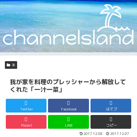
本
我が家を料理のプレッシャーから解放して
くれた「一汁一菜」
Twitter
Facebook
はてブ
Pocket
LINE
コピー
2017.12.08
2017.12.07