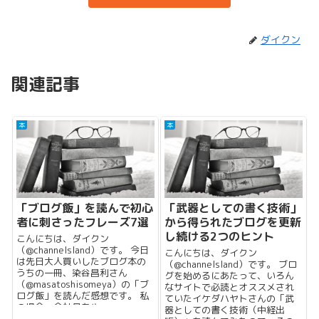
ダイクン
関連記事
本
本
「ブログ飯」を読んで初心
「武器としての書く技術」
者に刺さったフレーズ7選
から得られたブログを更新
し続ける2つのヒント
こんにちは、ダイクン
（@channelsland）です。 今日
こんにちは、ダイクン
は先日大人買いしたブログ本の
（@channelsland）です。 ブロ
うちの一冊、染谷昌利さん
グを始めるにあたって、いろん
（@masatoshisomeya）の「ブ
なサイトで必読とオススメされ
ログ飯」を読んだ感想です。 私
ていたイケダハヤトさんの「武
の場合、会社員をや...
器としての書く技術（中経出